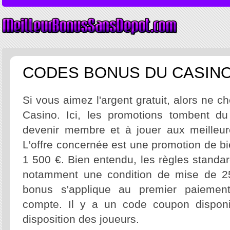
CODES BONUS DU CASINO
Si vous aimez l'argent gratuit, alors ne 
Casino. Ici, les promotions tombent d
devenir membre et à jouer aux meilleu
L'offre concernée est une promotion de 
1 500 €. Bien entendu, les règles standard
notamment une condition de mise de 25
bonus s'applique au premier paiement
compte. Il y a un code coupon disponi
disposition des joueurs.