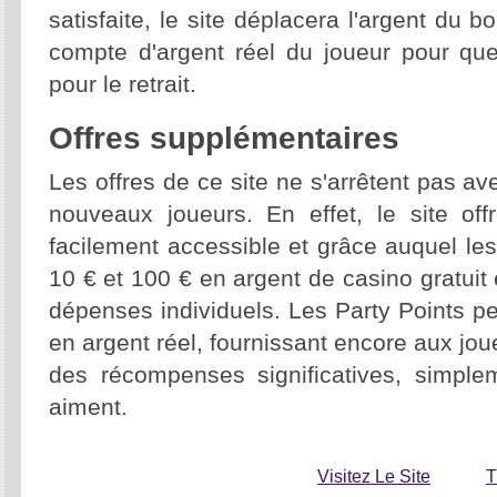
satisfaite, le site déplacera l'argent du 
compte d'argent réel du joueur pour que
pour le retrait.
Offres supplémentaires
Les offres de ce site ne s'arrêtent pas av
nouveaux joueurs. En effet, le site o
facilement accessible et grâce auquel le
10 € et 100 € en argent de casino gratuit
dépenses individuels. Les Party Points p
en argent réel, fournissant encore aux jo
des récompenses significatives, simple
aiment.
Visitez Le Site
T