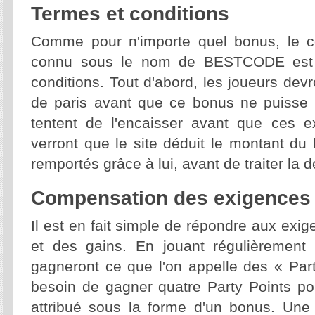
Termes et conditions
Comme pour n'importe quel bonus, le 
connu sous le nom de BESTCODE est a
conditions. Tout d'abord, les joueurs devr
de paris avant que ce bonus ne puisse 
tentent de l'encaisser avant que ces e
verront que le site déduit le montant du
remportés grâce à lui, avant de traiter la 
Compensation des exigences
Il est en fait simple de répondre aux exi
et des gains. En jouant régulièrement 
gagneront ce que l'on appelle des « Part
besoin de gagner quatre Party Points pou
attribué sous la forme d'un bonus. Une