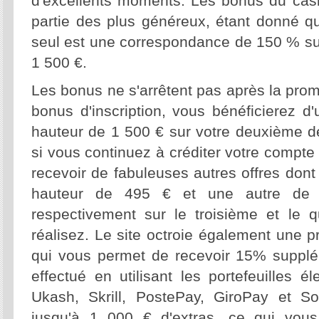
d'excellents moments. Les bonus du cas
partie des plus généreux, étant donné q
seul est une correspondance de 150 % sur
1 500 €.
Les bonus ne s'arrêtent pas après la pro
bonus d'inscription, vous bénéficierez
hauteur de 1 500 € sur votre deuxième d
si vous continuez à créditer votre compte
recevoir de fabuleuses autres offres do
hauteur de 495 € et une autre de
respectivement sur le troisième et le
réalisez. Le site octroie également une
qui vous permet de recevoir 15% supplé
effectué en utilisant les portefeuilles é
Ukash, Skrill, PostePay, GiroPay et So
jusqu'à 1 000 € d'extras, ce qui vou