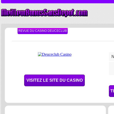
REVUE DU CASINO DEUCECLUB
N
VISITEZ LE SITE DU CASINO
T