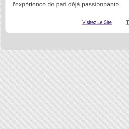
l'expérience de pari déjà passionnante.
Visitez Le Site
T