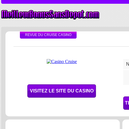
REVUE DU CRUISE CASINO
N
VISITEZ LE SITE DU CASINO
T