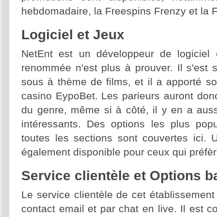
hebdomadaire, la Freespins Frenzy et la F
Logiciel et Jeux
NetEnt est un développeur de logiciel 
renommée n'est plus à prouver. Il s'est 
sous à thème de films, et il a apporté s
casino EypoBet. Les parieurs auront donc 
du genre, même si à côté, il y en a auss
intéressants. Des options les plus popu
toutes les sections sont couvertes ici. 
également disponible pour ceux qui préfè
Service clientèle et Options 
Le service clientèle de cet établissement
contact email et par chat en live. Il est