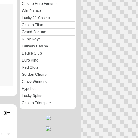
Casino Euro Fortune
Win Palace
Lucky 31 Casino
Casino Titan
Grand Fortune
Ruby Royal
Fairway Casino
Deuce Club
Euro King
Red Slots
Golden Cherry
Crazy Winners
Eypobet
Lucky Spins
Casino Triomphe
 DE
ealtime