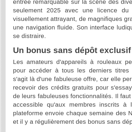
entrée remarquable sur la scène des dive
seulement 2025 avec une licence du C
visuellement attrayant, de magnifiques gr
une navigation fluide. Son interface ludiq
se distraire.
Un bonus sans dépôt exclusif
Les amateurs d'appareils à rouleaux pe
pour accéder à tous les derniers titres
s'agit là d'une fabuleuse offre, car elle p
recevoir des crédits gratuits pour s'essa
de leurs fabuleuses fonctionnalités. Il fau
accessible qu'aux membres inscrits à 
plateforme envoie chaque semaine des New
et il y a régulièrement des bonus sans dé