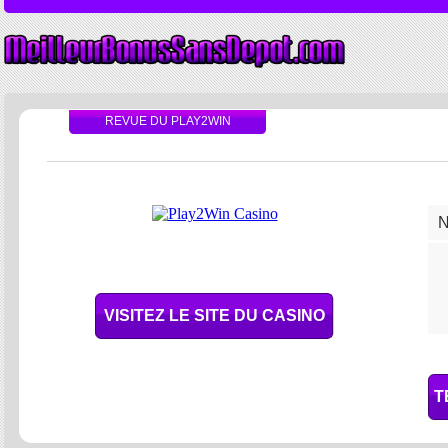
REVUE DU PLAY2WIN
N
VISITEZ LE SITE DU CASINO
T