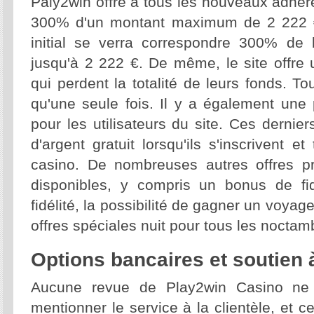
Paly2win offre à tous les nouveaux adhé
300% d'un montant maximum de 2 222 €.
initial se verra correspondre 300% de 
jusqu'à 2 222 €. De même, le site offr
qui perdent la totalité de leurs fonds. Tou
qu'une seule fois. Il y a également une 
pour les utilisateurs du site. Ces dernie
d'argent gratuit lorsqu'ils s'inscrivent 
casino. De nombreuses autres offres p
disponibles, y compris un bonus de fi
fidélité, la possibilité de gagner un vo
offres spéciales nuit pour tous les noctam
Options bancaires et soutien à
Aucune revue de Play2win Casino ne s
mentionner le service à la clientèle, et 