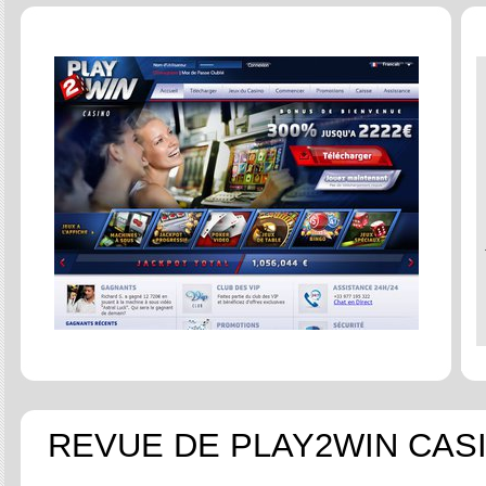
REVUE DE PLAY2WIN CAS